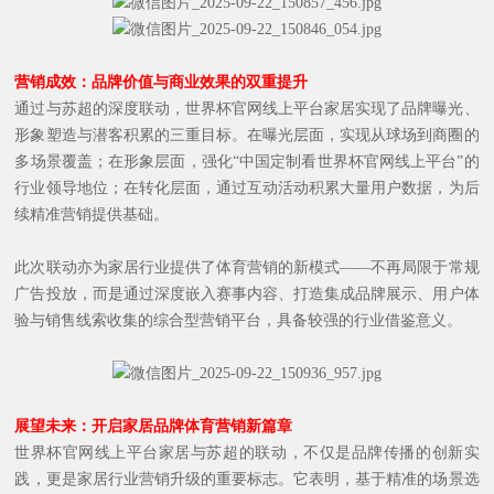
营销成效：品牌价值与商业效果的双重提升
通过与苏超的深度联动，世界杯官网线上平台家居实现了品牌曝光、
形象塑造与潜客积累的三重目标。在曝光层面，实现从球场到商圈的
多场景覆盖；在形象层面，强化“中国定制看世界杯官网线上平台”的
行业领导地位；在转化层面，通过互动活动积累大量用户数据，为后
续精准营销提供基础。
此次联动亦为家居行业提供了体育营销的新模式——不再局限于常规
广告投放，而是通过深度嵌入赛事内容、打造集成品牌展示、用户体
验与销售线索收集的综合型营销平台，具备较强的行业借鉴意义。
展望未来：开启家居品牌体育营销新篇章
世界杯官网线上平台家居与苏超的联动，不仅是品牌传播的创新实
践，更是家居行业营销升级的重要标志。它表明，基于精准的场景选