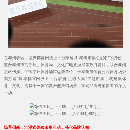
在泰州赛区，世界杯官网线上平台家居以“泰州市集总冠名”的身份，
整合泰州市商务局、体育局、文化广电旅游局等政府资源，联合泰州
文旅传媒、中体泰州体育场馆运营单位，于泰州市体育公园体育场外
围打造“世界杯官网线上平台家居·足球大集”主题市集，构建集体
育、文化、消费于一体的复合型营销场景，实现品牌与消费者的深度
互动。
场景创新：沉浸式体验市集互动，强化品牌认知